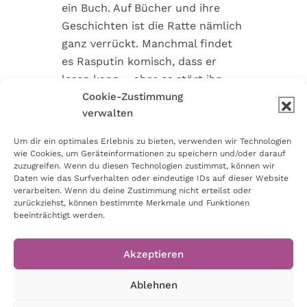
ein Buch. Auf Bücher und ihre
Geschichten ist die Ratte nämlich
ganz verrückt. Manchmal findet
es Rasputin komisch, dass er
lesen kann – aber es stört ihn
nicht. Erst als er die Leseratte
Cookie-Zustimmung
verwalten
Ratzefatz trifft, erfährt er, dass
die siebte Ratte einer Familie
Um dir ein optimales Erlebnis zu bieten, verwenden wir Technologien
immer als Leseratte auf die Welt
wie Cookies, um Geräteinformationen zu speichern und/oder darauf
zuzugreifen. Wenn du diesen Technologien zustimmst, können wir
kommt. Dann lernt er auch noch
Daten wie das Surfverhalten oder eindeutige IDs auf dieser Website
das Mädchen Marie kennen und
verarbeiten. Wenn du deine Zustimmung nicht erteilst oder
sein Leben verändert sich völlig.
zurückziehst, können bestimmte Merkmale und Funktionen
beeinträchtigt werden.
Ein süßes Buch, das zum Lesen
verführt!
Akzeptieren
Ablehnen