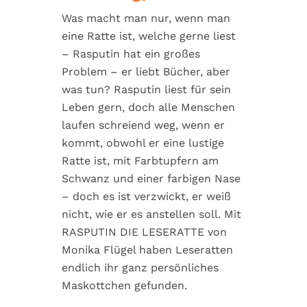
n
r
e
Was macht man nur, wenn man
s
i
n
eine Ratte ist, welche gerne liest
p
n
– Rasputin hat ein großes
r
g
Problem – er liebt Bücher, aber
i
e
was tun? Rasputin liest für sein
n
n
Leben gern, doch alle Menschen
g
laufen schreiend weg, wenn er
e
kommt, obwohl er eine lustige
n
Ratte ist, mit Farbtupfern am
Schwanz und einer farbigen Nase
– doch es ist verzwickt, er weiß
nicht, wie er es anstellen soll. Mit
RASPUTIN DIE LESERATTE von
Monika Flügel haben Leseratten
endlich ihr ganz persönliches
Maskottchen gefunden.