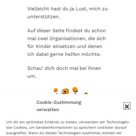
n
r
e
Vielleicht hast du ja Lust, mich zu
s
i
n
unterstützen.
p
n
r
g
Auf dieser Seite findest du schon
i
e
mal zwei Organisationen, die sich
n
n
für Kinder einsetzen und denen
g
ich dabei gerne helfen möchte.
e
n
Schau‘ dich doch mal bei ihnen
um.
Cookie-Zustimmung
verwalten
Um dir ein optimales Erlebnis zu bieten, verwenden wir Technologien
wie Cookies, um Geräteinformationen zu speichern und/oder darauf
zuzugreifen. Wenn du diesen Technologien zustimmst, können wir