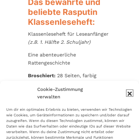
Das bewährte und
beliebte Rasputin
Klassenleseheft:
Klassenleseheft für Leseanfänger
(z.B. 1. Hälfte 2. Schuljahr)
Eine abenteuerliche
Rattengeschichte
Broschiert:
28 Seiten, farbig
Format:
ca. 21×14,8 cm
Cookie-Zustimmung
Verlag:
Edition Lesart;
verwalten
Auflage:
1. Auflage: 2011
Um dir ein optimales Erlebnis zu bieten, verwenden wir Technologien
wie Cookies, um Geräteinformationen zu speichern und/oder darauf
ISBN-10: 3981243567
zuzugreifen. Wenn du diesen Technologien zustimmst, können wir
Daten wie das Surfverhalten oder eindeutige IDs auf dieser Website
Preis: 4,25 Euro (ab 21 Stück
verarbeiten. Wenn du deine Zustimmung nicht erteilst oder
setzt Mengenrabattstaffel ein)
zurückziehst, können bestimmte Merkmale und Funktionen