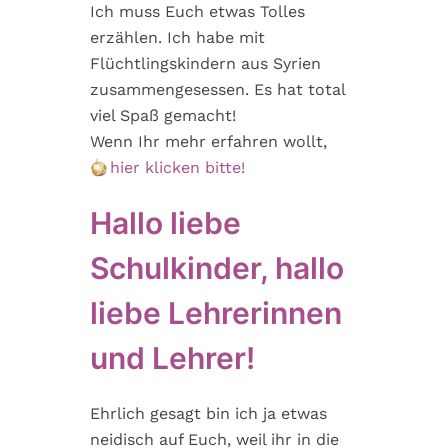
n
r
e
Ich muss Euch etwas Tolles
s
i
n
erzählen. Ich habe mit
p
n
Flüchtlingskindern aus Syrien
r
g
zusammengesessen. Es hat total
i
e
viel Spaß gemacht!
n
n
Wenn Ihr mehr erfahren wollt,
g
hier klicken bitte!
e
n
Hallo liebe
Schulkinder, hallo
liebe Lehrerinnen
und Lehrer!
Ehrlich gesagt bin ich ja etwas
neidisch auf Euch, weil ihr in die