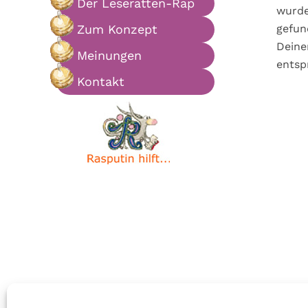
Der Leseratten-Rap
n
r
e
wurde
s
i
n
Zum Konzept
gefun
p
n
Deine
Meinungen
r
g
entsp
i
e
Kontakt
n
n
g
e
n